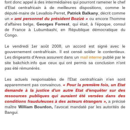
font donc appel à des intermédiaires qui pourront ramener le chef
d'Etat centrafricain à de meilleures dispositions, comme le
député-maire de Levallois-Perret,
Patrick Balkany
, décrit comme
un
« ami personnel du président Bozizé »
ou encore l'homme
d'affaires belge,
Georges Forrest
, qui était, à l'époque, consul
de France à Lubumbashi, en République démocratique du
Congo.
Le vendredi 1er août 2008, un accord est signé avec le
gouvernement centrafricain. Il est censé solder le contentieux.
Les dirigeants d'Areva assurent dans un
mail interne
publié par le
site bakchich.info que ceux qui ont permis sa conclusion n'ont
pas été rémunérés.
Les actuels responsables de l'Etat centrafricain n'en sont
apparemment pas convaincus.
« Pour la première fois, un Etat
demande à la justice d'un autre Etat d'enquêter sur des
ressources publiques qui auraient été versées dans des
conditions frauduleuses à des acteurs étrangers »,
a précisé
maître
William Bourdon,
l'avocat mandaté par les autorités de
Bangui.