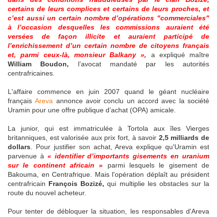
certains de leurs complices et certains de leurs proches, et
c’est aussi un certain nombre d’opérations "commerciales"
à l’occasion desquelles les commissions auraient été
versées de façon illicite et auraient participé de
l’enrichissement d’un certain nombre de citoyens français
et, parmi ceux-là, monsieur Balkany »,
a expliqué maître
William Boudon,
l’avocat mandaté par les autorités
centrafricaines.
L'affaire commence en juin 2007 quand le géant nucléaire
français
Areva
annonce avoir conclu un accord avec la société
Uramin pour une offre publique d’achat (OPA) amicale.
La junior, qui est immatriculée à Tortola aux îles Vierges
britanniques, est valorisée aux prix fort, à savoir
2,5 milliards de
dollars
. Pour justifier son achat, Areva explique qu'Uramin est
parvenue à
« identifier d’importants gisements en uranium
sur le continent africain »
parmi lesquels le gisement de
Bakouma, en Centrafrique. Mais l'opération déplaît au président
centrafricain
François Bozizé,
qui multiplie les obstacles sur la
route du nouvel acheteur.
Pour tenter de débloquer la situation, les responsables d'Areva