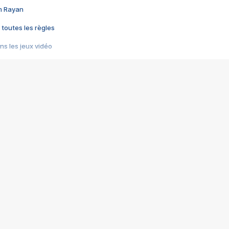
im Rayan
 toutes les règles
s les jeux vidéo
us choquant de Rockstar ? - Le scandale BULLY
e plus moche de Steam
du RÊVE tourne au CAUCHEMAR
pendant 8 heures
it… à tort
umiliés par un jeu vidéo
ire - Final Fantasy 8
ti un empire - Age of Empires
story DOFUS