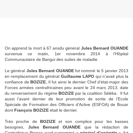
On apprend la mort à 67 ansdu général
Jules Bernard OUANDE
survenue ce matin, 1er novembre 2014 à l’Hôpital
Communautaire de Bangui des suites de maladie.
Le général
Jules Bernard OUANDE
fut nommé le 5 janvier 2013
en remplacement du général
Guillaume LAPO
qui n’avait plus la
confiance de
BOZIZE.
Il fut ainsi le dernier Chef d’état-major des
Forces armées centrafricaines peu avant le 24 mars 2013, date
du renversement du régime
BOZIZE
par la coalition Séléka. Il fut
aussi l’avant dernier de leur promotion de sortie de l’Ecole
Spéciale de Formation des Officiers d’Active (ESFOA) de Bouar
dont
François BOZIZE
était le dernier.
Très proche de
BOZIZE
et son complice pour les basses
besognes,
Jules Bernard OUANDE
que la rédaction de
Centrafrique-Presse avait surnommé
« général d’opérette »,
fut