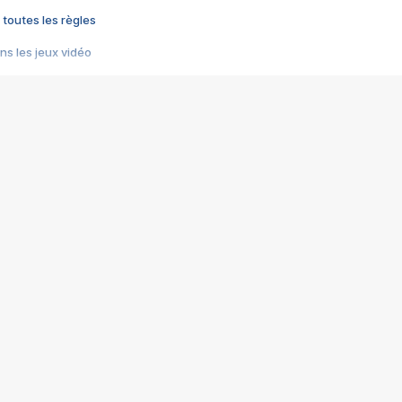
 toutes les règles
s les jeux vidéo
us choquant de Rockstar ? - Le scandale BULLY
e plus moche de Steam
du RÊVE tourne au CAUCHEMAR
pendant 8 heures
it… à tort
umiliés par un jeu vidéo
ire - Final Fantasy 8
ti un empire - Age of Empires
story DOFUS
tard, il crée l'un des pires jeux de tous les temps, MindsEye.