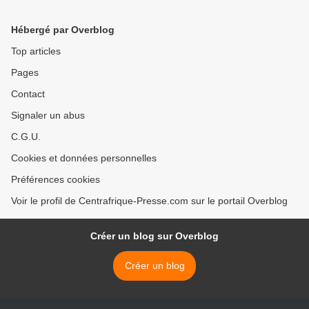
PRIMATURE EN RCA :
Catherine, seule contre
Hébergé par Overblog
tous
Top articles
Pages
Contact
Signaler un abus
C.G.U.
Cookies et données personnelles
Préférences cookies
Voir le profil de Centrafrique-Presse.com sur le portail Overblog
Créer un blog sur Overblog
Créer un blog