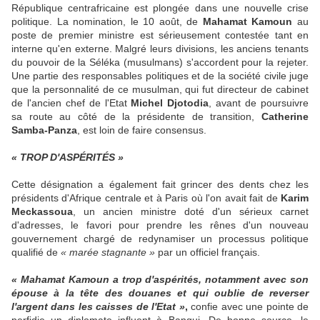
République centrafricaine est plongée dans une nouvelle crise
politique. La nomination, le 10 août, de
Mahamat Kamoun
au
poste de premier ministre est sérieusement contestée tant en
interne qu'en externe. Malgré leurs divisions, les anciens tenants
du pouvoir de la Séléka (musulmans) s'accordent pour la rejeter.
Une partie des responsables politiques et de la société civile juge
que la personnalité de ce musulman, qui fut directeur de cabinet
de l'ancien chef de l'Etat
Michel Djotodia
, avant de poursuivre
sa route au côté de la présidente de transition,
Catherine
Samba-Panza
, est loin de faire consensus.
« TROP D'ASPÉRITÉS »
Cette désignation a également fait grincer des dents chez les
présidents d'Afrique centrale et à Paris où l'on avait fait de
Karim
Meckassoua
, un ancien ministre doté d'un sérieux carnet
d'adresses, le favori pour prendre les rênes d'un nouveau
gouvernement chargé de redynamiser un processus politique
qualifié de
« marée stagnante »
par un officiel français.
« Mahamat Kamoun a trop d'aspérités, notamment avec son
épouse à la tête des douanes et qui oublie de reverser
l'argent dans les caisses de l'Etat »
,
confie avec une pointe de
perfidie un diplomate influent à Bangui. De bonne source, le