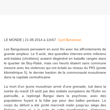
LE MONDE | 21.08.2014 à 11h57
Cyril Bensimon
Les Banguissois pensaient en avoir fini avec les affrontements de
grande ampleur. Le 9 août, des querelles internes entre miliciens
anti-balaka (chrétiens) avaient dégénéré en bataille rangée dans
le quartier de Boy-Rabé, mais ces heurts étaient sans commune
mesure avec les violences qui ont éclaté au niveau du PK5 (poste
kilométrique 5), le dernier bastion de la communauté musulmane
dans la capitale centrafricaine.
La mort d'un jeune musulman armé d'une grenade, tué dans la
soirée du mardi 19 août par des soldats européens de l'Eufor en
patrouille, a replongé Bangui dans la psychose, avec des
populations fuyant à la hâte par peur des balles perdues. Le
corps du défunt a été porté mercredi matin jusqu'au siège des
Nations unies et, à la suite de cette manifestation, d'intenses