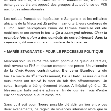
échanges de tirs ont opposé des groupes d'autodéfense du PK5
aux forces internationales.
Les soldats français de l'opération « Sangaris » et les militaires
africains de la Misca ont dû prêter main-forte à leurs confrères de
l'Eufor. Deux hélicoptères Puma de l'armée française ont été
mobilisés et ont ouvert le feu.
« Ça a castagné sévère. C'est la
première fois qu'on a des combats de cette intensité dans la
capitale »,
dit une source au ministère de la défense.
« MARÉE STAGNANTE » POUR LE PROCESSUS POLITIQUE
Mercredi soir, un calme très relatif, ponctué de quelques rafales,
était revenu au PK5 et chacun comptait ses pertes. Un volontaire
de la Croix-Rouge centrafricaine,
Bienvenu Bandios
, a été
e
tué. Le maire du 3
arrondissement,
Balla Dodo
, assure que huit
musulmans ont trouvé la mort du fait des affrontements. Un
soldat français a été grièvement blessé. A l'hôpital général, 31
blessés par balle ont été admis en fin de journée. Trois d'entre
eux ont succombé à leurs blessures.
Sans qu'il soit pour l'heure possible d'établir un lien entre ces
deux événements, ce regain de violences intervient alors que la