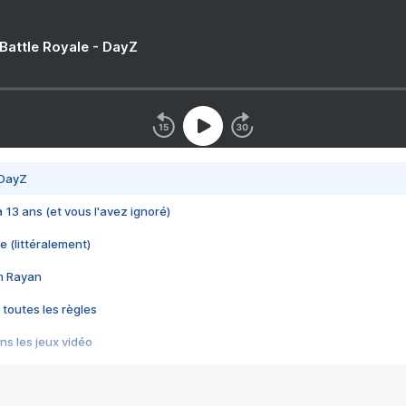
 Battle Royale - DayZ
 DayZ
 a 13 ans (et vous l'avez ignoré)
e (littéralement)
im Rayan
 toutes les règles
s les jeux vidéo
us choquant de Rockstar ? - Le scandale BULLY