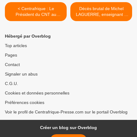
< Centrafrique : Le
Décès brutal de Michel
Président du CNT au
LAGUERRE, enseignant à
chevet des déplacés
la Fac de Droit de Bangui >
internes de Bambari
Hébergé par Overblog
Top articles
Pages
Contact
Signaler un abus
C.G.U.
Cookies et données personnelles
Préférences cookies
Voir le profil de Centrafrique-Presse.com sur le portail Overblog
Créer un blog sur Overblog