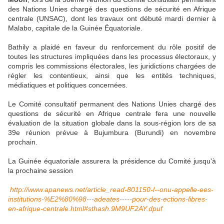
des Nations Unies chargé des questions de sécurité en Afrique
centrale (UNSAC), dont les travaux ont débuté mardi dernier à
Malabo, capitale de la Guinée Équatoriale.
Bathily a plaidé en faveur du renforcement du rôle positif de
toutes les structures impliquées dans les processus électoraux, y
compris les commissions électorales, les juridictions chargées de
régler les contentieux, ainsi que les entités techniques,
médiatiques et politiques concernées.
Le Comité consultatif permanent des Nations Unies chargé des
questions de sécurité en Afrique centrale fera une nouvelle
évaluation de la situation globale dans la sous-région lors de sa
39e réunion prévue à Bujumbura (Burundi) en novembre
prochain.
La Guinée équatoriale assurera la présidence du Comité jusqu'à
la prochaine session
http://www.apanews.net/article_read-801150-l--onu-appelle-ees-
institutions-%E2%80%98---adeates-----pour-des-ections-libres-
en-afrique-centrale.html#sthash.9M9UF2AY.dpuf