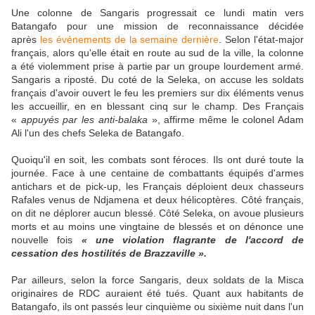
Une colonne de Sangaris progressait ce lundi matin vers
Batangafo pour une mission de reconnaissance décidée
après
les événements de la semaine dernière
. Selon l'état-major
français, alors qu'elle était en route au sud de la ville, la colonne
a été violemment prise à partie par un groupe lourdement armé.
Sangaris a riposté. Du coté de la Seleka, on accuse les soldats
français d'avoir ouvert le feu les premiers sur dix éléments venus
les accueillir, en en blessant cinq sur le champ. Des Français
«
appuyés par les anti-balaka
», affirme même le colonel Adam
Ali l'un des chefs Seleka de Batangafo.
Quoiqu'il en soit, les combats sont féroces. Ils ont duré toute la
journée. Face à une centaine de combattants équipés d'armes
antichars et de pick-up, les Français déploient deux chasseurs
Rafales venus de Ndjamena et deux hélicoptères. Côté français,
on dit ne déplorer aucun blessé. Côté Seleka, on avoue plusieurs
morts et au moins une vingtaine de blessés et on dénonce une
nouvelle fois
« une violation flagrante de l'accord de
cessation des hostilités de Brazzaville ».
Par ailleurs, selon la force Sangaris, deux soldats de la Misca
originaires de RDC auraient été tués. Quant aux habitants de
Batangafo, ils ont passés leur cinquième ou sixième nuit dans l'un