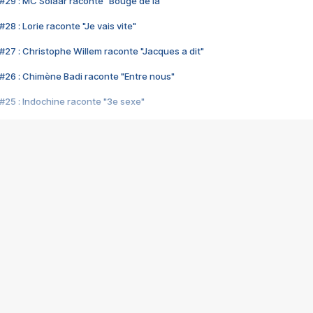
#29 : MC Solaar raconte "Bouge de là"
28 : Lorie raconte "Je vais vite"
#27 : Christophe Willem raconte "Jacques a dit"
#26 : Chimène Badi raconte "Entre nous"
#25 : Indochine raconte "3e sexe"
#24 : Zaho raconte "C'est chelou"
#23 : Patrick Bruel raconte "Au café des délices"
#22 : Kyo raconte "Le chemin"
#21 : Nolwenn Leroy raconte "Cassé"
#20 : Patrick Hernandez raconte "Born to be alive"
#19 : Lorie raconte "Près de moi"
#18 : Michael Jones raconte "A nos actes manqués" (avec Jean-Jacque
#17 : Khaled raconte "Aïcha"