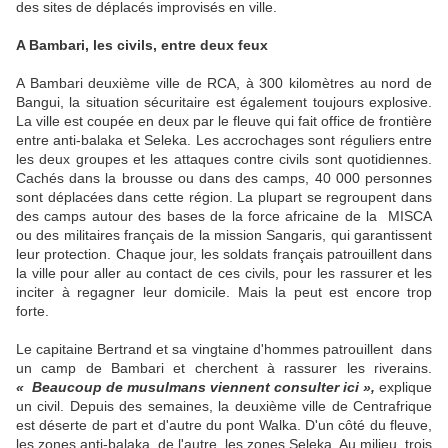
des sites de déplacés improvisés en ville.
A Bambari, les civils, entre deux feux
A Bambari deuxième ville de RCA, à 300 kilomètres au nord de
Bangui, la situation sécuritaire est également toujours explosive.
La ville est coupée en deux par le fleuve qui fait office de frontière
entre anti-balaka et Seleka. Les accrochages sont réguliers entre
les deux groupes et les attaques contre civils sont quotidiennes.
Cachés dans la brousse ou dans des camps, 40 000 personnes
sont déplacées dans cette région. La plupart se regroupent dans
des camps autour des bases de la force africaine de la MISCA
ou des militaires français de la mission Sangaris, qui garantissent
leur protection. Chaque jour, les soldats français patrouillent dans
la ville pour aller au contact de ces civils, pour les rassurer et les
inciter à regagner leur domicile. Mais la peut est encore trop
forte.
Le capitaine Bertrand et sa vingtaine d'hommes patrouillent dans
un camp de Bambari et cherchent à rassurer les riverains.
« Beaucoup de musulmans viennent consulter ici »,
explique
un civil. Depuis des semaines, la deuxième ville de Centrafrique
est déserte de part et d'autre du pont Walka. D'un côté du fleuve,
les zones anti-balaka, de l'autre, les zones Seleka. Au milieu, trois