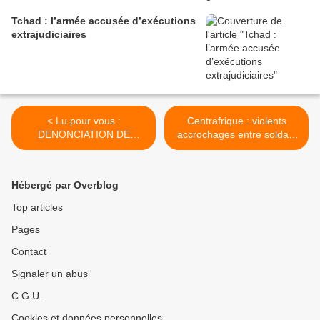
Tchad : l’armée accusée d’exécutions
extrajudiciaires
< Lu pour vous :
Centrafrique : violents
DENONCIATION DE
accrochages entre soldats
L’ACCORD DE
français et ex-Séléka dans
BRAZZAVILLE : Ce n’est
le Nord >
pas surprenant !
Hébergé par Overblog
Top articles
Pages
Contact
Signaler un abus
C.G.U.
Cookies et données personnelles