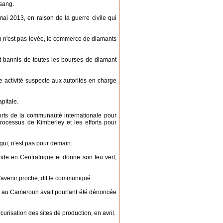
 sang.
i 2013, en raison de la guerre civile qui
n n'est pas levée, le commerce de diamants
t bannis de toutes les bourses de diamant
e activité suspecte aux autorités en charge
apitale.
orts de la communauté internationale pour
rocessus de Kimberley et les efforts pour
gui, n'est pas pour demain.
nde en Centrafrique et donne son feu vert,
l'avenir proche, dit le communiqué.
es au Cameroun avait pourtant été dénoncée
risation des sites de production, en avril.