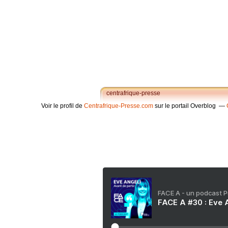
centrafrique-presse
Voir le profil de
Centrafrique-Presse.com
sur le portail Overblog
FACE A - un podcast 
FACE A #30 : Eve A