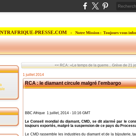
NTRAFRIQUE-PRESSE.COM -
Notre Mission : Toujours vous info
<< RCA : «Le temps de la guerre...
Grève de 21 jo
1 juillet 2014
RCA : le diamant circule malgré l'embargo
la
rale
BBC Afrique 1 juillet, 2014 - 10:16 GMT
Le Conseil mondial du diamant, CMD, se dit alarmé par le cons
toujours exportés, malgré la suspension de ce pays du Process
Le CMD rassemble les industries du diamant et de la bijouterie, t