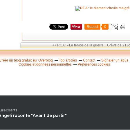
Repost
0
<< RCA : «Le temps de la guerre...
Grève de 21 jo
Créer un blog gratuit sur Overblog
Top articles
Contact
Signaler un abus
Cookies et données personnelles
Préférences cookies
Purecharts
ngeli raconte "Avant de partir"