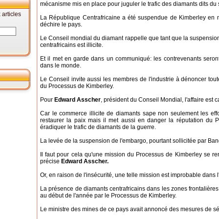
mécanisme mis en place pour juguler le trafic des diamants dits du
articles
La République Centrafricaine a été suspendue de Kimberley en ma
déchire le pays.
Le Conseil mondial du diamant rappelle que tant que la suspensio
centrafricains est illicite.
Et il met en garde dans un communiqué: les contrevenants seron
dans le monde.
Le Conseil invite aussi les membres de l'industrie à dénoncer tout
du Processus de Kimberley.
Pour
Edward Asscher
, président du Conseil Mondial, l'affaire est c
Car le commerce illicite de diamants sape non seulement les eff
restaurer la paix mais il met aussi en danger la réputation du P
éradiquer le trafic de diamants de la guerre.
La levée de la suspension de l'embargo, pourtant sollicitée par Ban
Il faut pour cela qu'une mission du Processus de Kimberley se re
précise
Edward Asscher.
Or, en raison de l'insécurité, une telle mission est improbable dans 
La présence de diamants centrafricains dans les zones frontalièr
au début de l'année par le Processus de Kimberley.
Le ministre des mines de ce pays avait annoncé des mesures de sécu