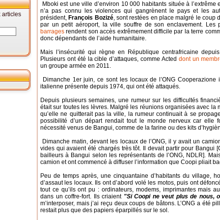
Mboki est une ville d’environ 10 000 habitants située à l’extrême e
n’a pas connu les violences qui gangrènent le pays et les auto
articles
président,
François Bozizé
, sont restées en place malgré le coup
par un petit aéroport, la ville souffre de son enclavement. Les p
barrages
rendent son accès extrêmement difficile par la terre comm
donc dépendants de l’aide humanitaire.
Mais l’insécurité qui règne en République centrafricaine dep
Plusieurs ont été la cible d’attaques, comme Acted
dont un membre
un groupe armée en 2011.
Dimanche 1er juin, ce sont les locaux de l’ONG Cooperazione i
italienne présente depuis 1974, qui ont été attaqués.
Depuis plusieurs semaines, une rumeur sur les difficultés financ
était sur toutes les lèvres. Malgré les réunions organisées avec la m
qu’elle ne quitterait pas la ville, la rumeur continuait à se propag
possibilité d’un départ rendait tout le monde nerveux car elle
nécessité venus de Bangui, comme de la farine ou des kits d’hygièn
Dimanche matin, devant les locaux de l’ONG, il y avait un cami
vides qui avaient été chargés très tôt. Il devait partir pour Bangui
bailleurs à Bangui selon les représentants de l’ONG, NDLR]. Mais
camion et ont commencé à diffuser l’information que Coopi pliait b
Peu de temps après, une cinquantaine d’habitants du village, 
d’assaut les locaux. Ils ont d’abord volé les motos, puis ont défoncé 
tout ce qu’ils ont pu : ordinateurs, modems, imprimantes mais aus
dans un coffre-fort. Ils criaient
"Si Coopi ne veut plus de nous, o
m’interposer, mais j’ai reçu deux coups de bâtons. L’ONG a été pil
restait plus que des papiers éparpillés sur le sol.