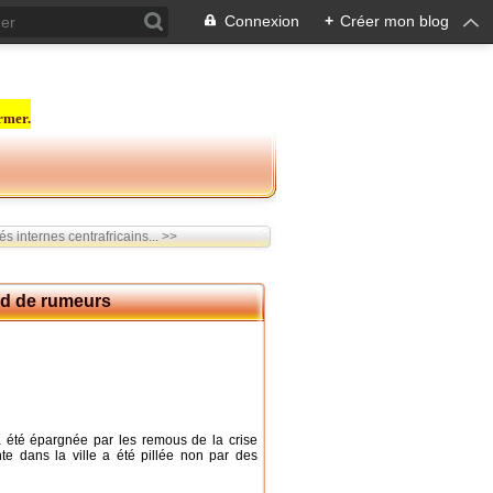
Connexion
+
Créer mon blog
rmer.
s internes centrafricains... >>
nd de rumeurs
a été épargnée par les remous de la crise
te dans la ville a été pillée non par des