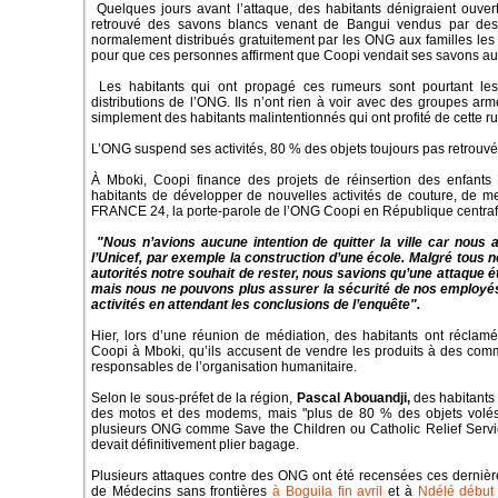
Quelques jours avant l’attaque, des habitants dénigraient ouver
retrouvé des savons blancs venant de Bangui vendus par de
normalement distribués gratuitement par les ONG aux familles les p
pour que ces personnes affirment que Coopi vendait ses savons au l
Les habitants qui ont propagé ces rumeurs sont pourtant les p
distributions de l’ONG. Ils n’ont rien à voir avec des groupes arm
simplement des habitants malintentionnés qui ont profité de cette r
L’ONG suspend ses activités, 80 % des objets toujours pas retrouv
À Mboki, Coopi finance des projets de réinsertion des enfants 
habitants de développer de nouvelles activités de couture, de 
FRANCE 24, la porte-parole de l’ONG Coopi en République centrafr
"Nous n’avions aucune intention de quitter la ville car nous 
l’Unicef, par exemple la construction d’une école. Malgré tous
autorités notre souhait de rester, nous savions qu’une attaque é
mais nous ne pouvons plus assurer la sécurité de nos employ
activités en attendant les conclusions de l’enquête".
Hier, lors d’une réunion de médiation, des habitants ont récla
Coopi à Mboki, qu’ils accusent de vendre les produits à des comm
responsables de l’organisation humanitaire.
Selon le sous-préfet de la région,
Pascal Abouandji,
des habitants
des motos et des modems, mais "plus de 80 % des objets volés n
plusieurs ONG comme Save the Children ou Catholic Relief Servi
devait définitivement plier bagage.
Plusieurs attaques contre des ONG ont été recensées ces derniè
de Médecins sans frontières
à Boguila fin avril
et à
Ndélé début