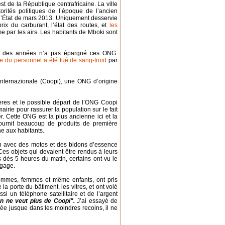
st de la République centrafricaine. La ville
rités politiques de l’époque de l’ancien
 d’État de mars 2013. Uniquement desservie
rix du carburant, l’état des routes, et
les
e par les airs. Les habitants de Mboki sont
uis des années n’a pas épargné ces ONG.
 du personnel a été tué de sang-froid
par
nternazionale (Coopi), une ONG d’origine
ières et le possible départ de l’ONG Coopi
airie pour rassurer la population sur le fait
er. Cette ONG est la plus ancienne ici et la
 fournit beaucoup de produits de première
e aux habitants.
on avec des motos et des bidons d’essence
 [Ces objets qui devaient être rendus à leurs
 dès 5 heures du matin, certains ont vu le
agage.
hommes, femmes et même enfants, ont pris
la porte du bâtiment, les vitres, et ont volé
si un téléphone satellitaire et de l’argent
n ne veut plus de Coopi".
J’ai essayé de
lée jusque dans les moindres recoins, il ne