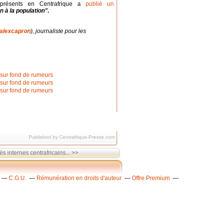
 présents en Centrafrique a
publié un
n à la population".
alexcapron
), journaliste pour les
Published by Centrafrique-Presse.com
s internes centrafricains... >>
C.G.U.
Rémunération en droits d'auteur
Offre Premium