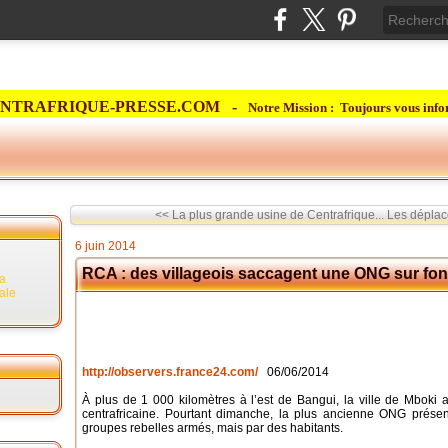
NTRAFRIQUE-PRESSE.COM -
Notre Mission : Toujours vous info
<< La plus grande usine de Centrafrique...
Les déplacé
6 juin 2014
RCA : des villageois saccagent une ONG sur fo
la
rale
http://observers.france24.com/
06/06/2014
À plus de 1 000 kilomètres à l’est de Bangui, la ville de Mboki 
centrafricaine. Pourtant dimanche, la plus ancienne ONG présen
groupes rebelles armés, mais par des habitants.