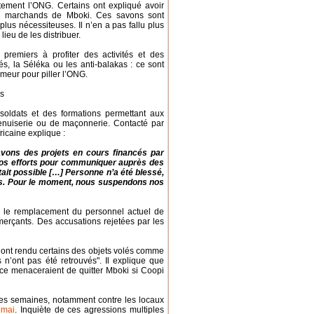
tement l’ONG. Certains ont expliqué avoir
s marchands de Mboki. Ces savons sont
lus nécessiteuses. Il n’en a pas fallu plus
ieu de les distribuer.
remiers à profiter des activités et des
és, la Séléka ou les anti-balakas : ce sont
umeur pour piller l’ONG.
és
soldats et des formations permettant aux
menuiserie ou de maçonnerie. Contacté par
icaine explique :
avons des projets en cours financés par
 nos efforts pour communiquer auprès des
tait possible […] Personne n’a été blessé,
és. Pour le moment, nous suspendons nos
mé le remplacement du personnel actuel de
erçants. Des accusations rejetées par les
 ont rendu certains des objets volés comme
’ont pas été retrouvés". Il explique que
ce menaceraient de quitter Mboki si Coopi
res semaines, notamment contre les locaux
 mai
. Inquiète de ces agressions multiples