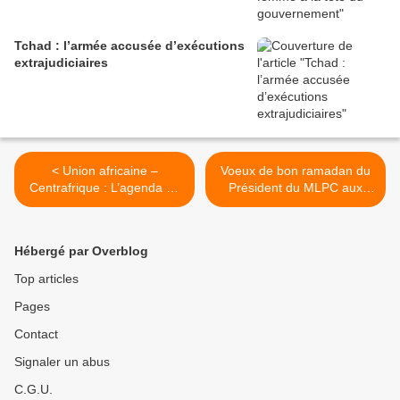
Tchad : l’armée accusée d’exécutions
extrajudiciaires
< Union africaine –
Voeux de bon ramadan du
Centrafrique : L’agenda du
Président du MLPC aux
naufrage par Francis
musulmans centrafricains et
Laloupo
du monde entier >
Hébergé par Overblog
Top articles
Pages
Contact
Signaler un abus
C.G.U.