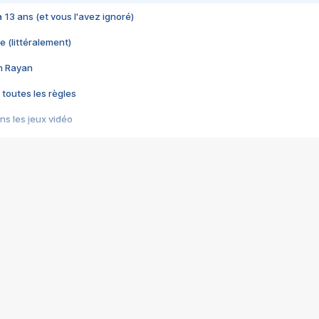
 a 13 ans (et vous l'avez ignoré)
e (littéralement)
im Rayan
 toutes les règles
s les jeux vidéo
us choquant de Rockstar ? - Le scandale BULLY
e plus moche de Steam
du RÊVE tourne au CAUCHEMAR
pendant 8 heures
it… à tort
umiliés par un jeu vidéo
ire - Final Fantasy 8