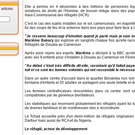
Elle a permis en 4 décennies à des millions de personnes fuyant
articles
violations de droits de l'Homme, de trouver refuge dans des pays 
Haut-Commissariat des réfugiés (HCR).
C'est le cas des sujets installés sur le sol camerounais, en majorit
fui des coups de feu et la violence dans leur pays pour faire face 
"Je ressens beaucoup d'émotion quand je parle mais je vais to
Marième Bakary
qui explose en sanglots chaque fois qu'elle rac
Réfugiés de Douala au Cameroun.
Après avoir repris ses esprits,
Marième
a déclaré à la BBC qu'el
avec ses 9 enfants pour s'installer à Douala au Cameroun en Févrie
"Au début c'était très difficile dit-elle, racontant qu'il fallait 
toit et ce sont les bonnes volontés qui ont rassemblé le nécessai
Dans un autre centre d'accueil dans le quartier Bonaloka non loin
trentaine d'enfants et 35 adultes se partagent une seule toilette et do
Les femmes centrafricaines rencontrées dans ce centre sont s
compatriotes par de généreux bienfaiteurs.
Les statistiques qui recensent globalement les réfugiés ayant fui l
de drames familiaux et de nombreuses vies à reconstruire.
Le Tchad accueille près d'un demi-million de réfugiés originaire
Darfour mais aussi de RCA et du Nigeria.
Le réfugié, acteur de développement