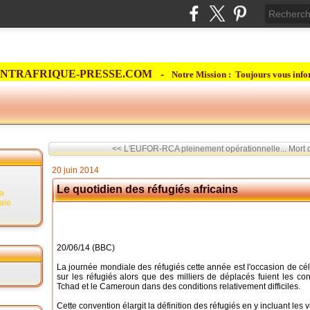
NTRAFRIQUE-PRESSE.COM -
Notre Mission : Toujours vous info
<< L'EUFOR-RCA pleinement opérationnelle...
Mort d
20 juin 2014
Le quotidien des réfugiés africains
la
rale
20/06/14 (BBC)
La journée mondiale des réfugiés cette année est l'occasion de cél
sur les réfugiés alors que des milliers de déplacés fuient les co
Tchad et le Cameroun dans des conditions relativement difficiles.
Cette convention élargit la définition des réfugiés en y incluant les v