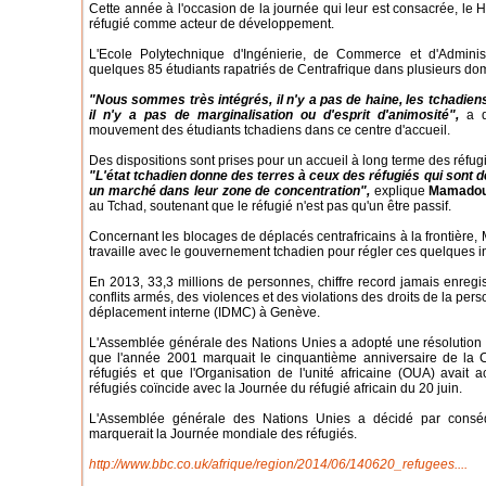
Cette année à l'occasion de la journée qui leur est consacrée, le H
réfugié comme acteur de développement.
L'Ecole Polytechnique d'Ingénierie, de Commerce et d'Administ
quelques 85 étudiants rapatriés de Centrafrique dans plusieurs do
"Nous sommes très intégrés, il n'y a pas de haine, les tchadiens 
il n'y a pas de marginalisation ou d'esprit d'animosité",
a d
mouvement des étudiants tchadiens dans ce centre d'accueil.
Des dispositions sont prises pour un accueil à long terme des réfugi
"L'état tchadien donne des terres à ceux des réfugiés qui sont d
un marché dans leur zone de concentration",
explique
Mamadou
au Tchad, soutenant que le réfugié n'est pas qu'un être passif.
Concernant les blocages de déplacés centrafricains à la frontière
travaille avec le gouvernement tchadien pour régler ces quelques i
En 2013, 33,3 millions de personnes, chiffre record jamais enregi
conflits armés, des violences et des violations des droits de la per
déplacement interne (IDMC) à Genève.
L'Assemblée générale des Nations Unies a adopté une résolution 
que l'année 2001 marquait le cinquantième anniversaire de la C
réfugiés et que l'Organisation de l'unité africaine (OUA) avait 
réfugiés coïncide avec la Journée du réfugié africain du 20 juin.
L'Assemblée générale des Nations Unies a décidé par consé
marquerait la Journée mondiale des réfugiés.
http://www.bbc.co.uk/afrique/region/2014/06/140620_refugees....