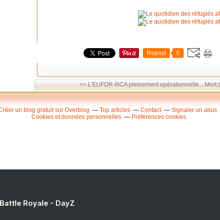
Repost
0
<< L'EUFOR-RCA pleinement opérationnelle...
Mort d
Créer un blog gratuit sur Overblog
Top articles
Contact
Signaler un abus
Cookies et données personnelles
Préférences cookies
 Battle Royale - DayZ