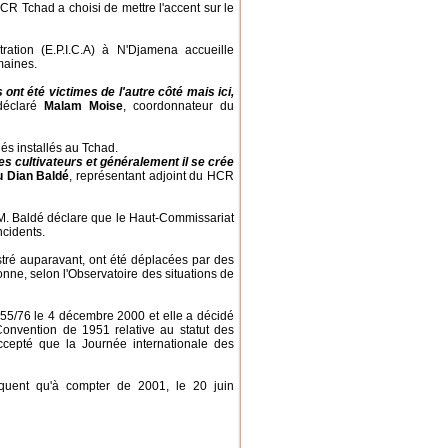
CR Tchad a choisi de mettre l'accent sur le
ration (E.P.I.C.A) à N'Djamena accueille
maines.
ont été victimes de l'autre côté mais ici,
éclaré
Malam Moise
, coordonnateur du
és installés au Tchad.
es cultivateurs et généralement il se crée
 Dian Baldé
, représentant adjoint du HCR
, M. Baldé déclare que le Haut-Commissariat
ncidents.
stré auparavant, ont été déplacées par des
sonne, selon l'Observatoire des situations de
55/76 le 4 décembre 2000 et elle a décidé
onvention de 1951 relative au statut des
accepté que la Journée internationale des
quent qu'à compter de 2001, le 20 juin