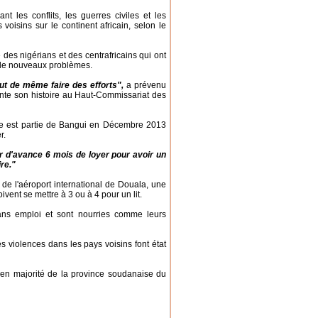
 les conflits, les guerres civiles et les
voisins sur le continent africain, selon le
é des nigérians et des centrafricains qui ont
à de nouveaux problèmes.
ut de même faire des efforts",
a prévenu
onte son histoire au Haut-Commissariat des
le est partie de Bangui en Décembre 2013
r.
payer d'avance 6 mois de loyer pour avoir un
re."
 de l'aéroport international de Douala, une
ivent se mettre à 3 ou à 4 pour un lit.
ans emploi et sont nourries comme leurs
es violences dans les pays voisins font état
s en majorité de la province soudanaise du