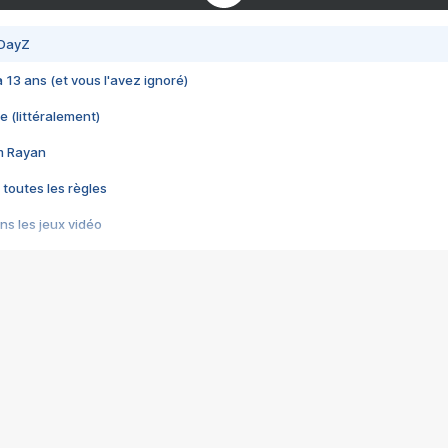
 DayZ
 a 13 ans (et vous l'avez ignoré)
e (littéralement)
im Rayan
 toutes les règles
s les jeux vidéo
us choquant de Rockstar ? - Le scandale BULLY
e plus moche de Steam
du RÊVE tourne au CAUCHEMAR
pendant 8 heures
it… à tort
umiliés par un jeu vidéo