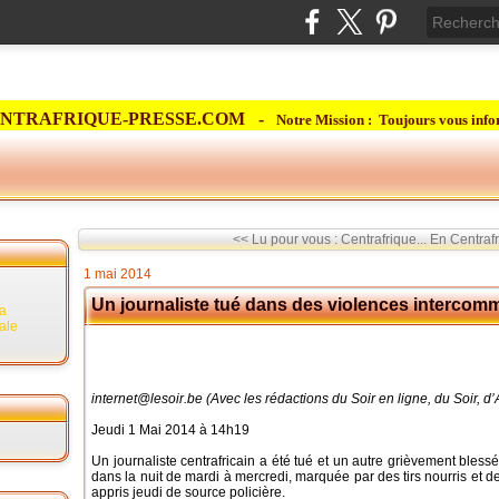
NTRAFRIQUE-PRESSE.COM -
Notre Mission : Toujours vous info
<< Lu pour vous : Centrafrique...
En Centrafr
1 mai 2014
Un journaliste tué dans des violences intercom
la
rale
internet@lesoir.be (Avec les rédactions du Soir en ligne, du Soir, d
Jeudi 1 Mai 2014 à
14h19
Un journaliste centrafricain a été tué et un autre grièvement bless
dans la nuit de mardi à mercredi, marquée par des tirs nourris et d
appris jeudi de source policière.