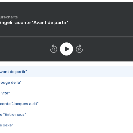
Purecharts
ngeli raconte "Avant de partir"
vant de partir"
Bouge de là"
 vite"
conte "Jacques a dit"
e "Entre nous"
3e sexe"