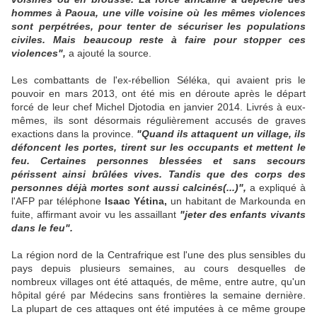
hommes à Paoua, une ville voisine où les mêmes violences
sont perpétrées, pour tenter de sécuriser les populations
civiles. Mais beaucoup reste à faire pour stopper ces
violences",
a ajouté la source.
Les combattants de l'ex-rébellion Séléka, qui avaient pris le
pouvoir en mars 2013, ont été mis en déroute après le départ
forcé de leur chef Michel Djotodia en janvier 2014. Livrés à eux-
mêmes, ils sont désormais régulièrement accusés de graves
exactions dans la province.
"Quand ils attaquent un village, ils
défoncent les portes, tirent sur les occupants et mettent le
feu. Certaines personnes blessées et sans secours
périssent ainsi brûlées vives. Tandis que des corps des
personnes déjà mortes sont aussi calcinés(...)",
a expliqué à
l'AFP par téléphone
Isaac Yétina,
un habitant de Markounda en
fuite, affirmant avoir vu les assaillant
"jeter des enfants vivants
dans le feu".
La région nord de la Centrafrique est l'une des plus sensibles du
pays depuis plusieurs semaines, au cours desquelles de
nombreux villages ont été attaqués, de même, entre autre, qu'un
hôpital géré par Médecins sans frontières la semaine dernière.
La plupart de ces attaques ont été imputées à ce même groupe