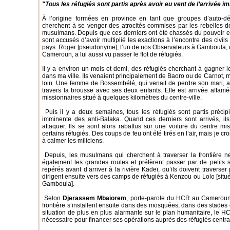
"Tous les réfugiés sont partis après avoir eu vent de l’arrivée 
À l’origine formées en province en tant que groupes d’auto-déf
cherchent à se venger des atrocités commises par les rebelles 
musulmans. Depuis que ces derniers ont été chassés du pouvoir en 
sont accusés d’avoir multiplié les exactions à l’encontre des civils
pays. Roger [pseudonyme], l’un de nos Observateurs à Gamboula, une 
Cameroun, a lui aussi vu passer le flot de réfugiés.
Il y a environ un mois et demi, des réfugiés cherchant à gagner
dans ma ville. Ils venaient principalement de Baoro ou de Carnot, m
loin. Une femme de Bossembélé, qui venait de perdre son mari, av
travers la brousse avec ses deux enfants. Elle est arrivée affamé
missionnaires situé à quelques kilomètres du centre-ville.
Puis il y a deux semaines, tous les réfugiés sont partis précip
imminente des anti-Balaka. Quand ces derniers sont arrivés, i
attaquer. Ils se sont alors rabattus sur une voiture du centre mi
certains réfugiés. Des coups de feu ont été tirés en l’air, mais je c
à calmer les miliciens.
Depuis, les musulmans qui cherchent à traverser la frontière ne 
également les grandes routes et préfèrent passer par de petits 
repérés avant d’arriver à la rivière Kadeï, qu’ils doivent traver
dirigent ensuite vers des camps de réfugiés à Kenzou ou Lolo [situ
Gamboula].
Selon
Djerassem Mbaiorem
, porte-parole du HCR au Cameroun, 
frontière s’installent ensuite dans des mosquées, dans des stades o
situation de plus en plus alarmante sur le plan humanitaire, le 
nécessaire pour financer ses opérations auprès des réfugiés centraf