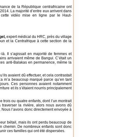
nance de la République centrafricaine ont
2014. La majorité d’entre eux arrivent dans
cette vidéo mise en ligne par le Haut-
gel,
expert médical du HRC, près du village
n et la Centrafrique à cette section de la
-là. Il s’agissait en majorité de femmes et
tains arrivaient même de Bangui. C’était un
lices anti-Balakas en permanence, même la
s avaient dû effectuer, et cela contrastait
 Ca m’a beaucoup marqué parce qu’en tant
 jours. Ces personnes avaient notamment
iture et ils s’étaient nourris principalement
ois ou quatre enfants, dont l’un montrait
traverser la rivière, alors nous avons dû
hée. Nous l’avons donc directement envoyée à
leur bétail, mais ils ont perdu beaucoup de
 en chemin. De nombreux enfants sont donc
réunir ces familles qui ont été dispersées.