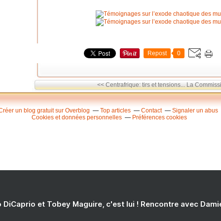
Repost
0
<< Centrafrique: tirs et tensions...
La Commissio
Créer un blog gratuit sur Overblog
Top articles
Contact
Signaler un abus
Cookies et données personnelles
Préférences cookies
 DiCaprio et Tobey Maguire, c'est lui ! Rencontre avec Dam