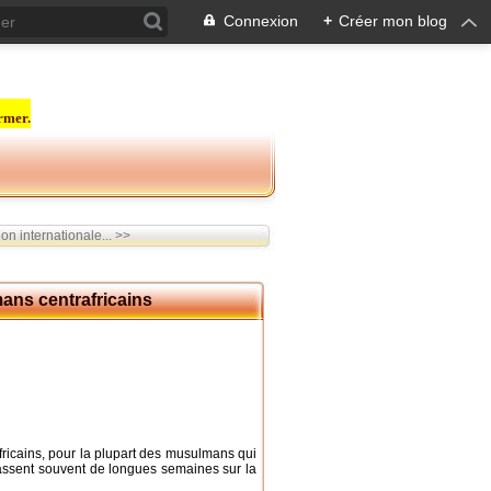
Connexion
+
Créer mon blog
rmer.
n internationale... >>
ans centrafricains
fricains, pour la plupart des musulmans qui
 passent souvent de longues semaines sur la