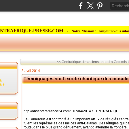
NTRAFRIQUE-PRESSE.COM -
Notre Mission : Toujours vous info
<< Centrafrique: tirs et tensions...
La Commissio
8 avril 2014
Témoignages sur l’exode chaotique des musulm
la
rale
http://observers.france24.com/ 07/04/2014 / CENTRAFRIQUE
Le Cameroun est confronté à un important afflux de réfugiés centra
fuient les représailles des milices anti-Balakas. Des réfugiés qui
route, dans le plus grand dénuement, avant d’atteindre la frontière.