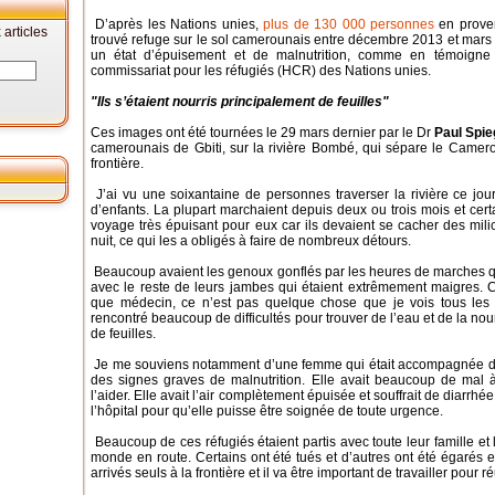
D’après les Nations unies,
plus de 130 000 personnes
en prove
articles
trouvé refuge sur le sol camerounais entre décembre 2013 et mars 
un état d’épuisement et de malnutrition, comme en témoigne 
commissariat pour les réfugiés (HCR) des Nations unies.
"Ils s’étaient nourris principalement de feuilles"
Ces images ont été tournées le 29 mars dernier par le Dr
Paul Spie
camerounais de Gbiti, sur la rivière Bombé, qui sépare le Camerou
frontière.
J’ai vu une soixantaine de personnes traverser la rivière ce jour
d’enfants. La plupart marchaient depuis deux ou trois mois et cer
voyage très épuisant pour eux car ils devaient se cacher des mi
nuit, ce qui les a obligés à faire de nombreux détours.
Beaucoup avaient les genoux gonflés par les heures de marches qu’il
avec le reste de leurs jambes qui étaient extrêmement maigres.
que médecin, ce n’est pas quelque chose que je vois tous les
rencontré beaucoup de difficultés pour trouver de l’eau et de la nourr
de feuilles.
Je me souviens notamment d’une femme qui était accompagnée de tr
des signes graves de malnutrition. Elle avait beaucoup de mal à 
l’aider. Elle avait l’air complètement épuisée et souffrait de diarr
l’hôpital pour qu’elle puisse être soignée de toute urgence.
Beaucoup de ces réfugiés étaient partis avec toute leur famille et 
monde en route. Certains ont été tués et d’autres ont été égarés
arrivés seuls à la frontière et il va être important de travailler pour 