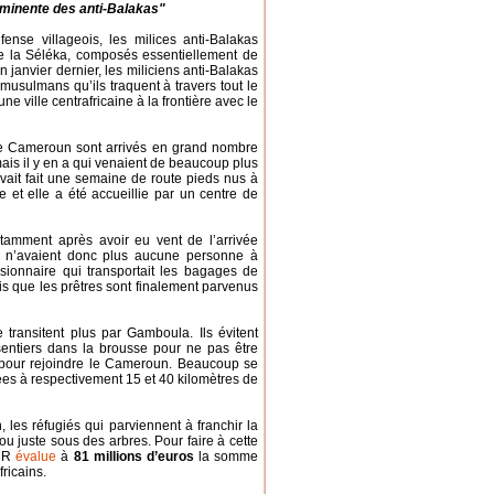
imminente des anti-Balakas"
ense villageois, les milices anti-Balakas
de la Séléka, composés essentiellement de
janvier dernier, les miliciens anti-Balakas
 musulmans qu’ils traquent à travers tout le
ville centrafricaine à la frontière avec le
 le Cameroun sont arrivés en grand nombre
ais il y en a qui venaient de beaucoup plus
ait fait une semaine de route pieds nus à
e et elle a été accueillie par un centre de
itamment après avoir eu vent de l’arrivée
ls n’avaient donc plus aucune personne à
ssionnaire qui transportait les bagages de
rois que les prêtres sont finalement parvenus
transitent plus par Gamboula. Ils évitent
sentiers dans la brousse pour ne pas être
ser pour rejoindre le Cameroun. Beaucoup se
ées à respectivement 15 et 40 kilomètres de
les réfugiés qui parviennent à franchir la
u juste sous des arbres. Pour faire à cette
HCR
évalue
à
81 millions d’euros
la somme
ricains.