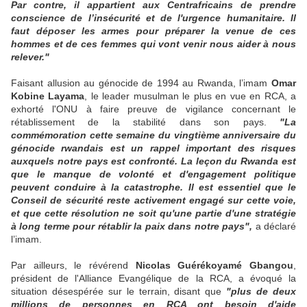
Par contre, il appartient aux Centrafricains de prendre
conscience de l’insécurité et de l'urgence humanitaire. Il
faut déposer les armes pour préparer la venue de ces
hommes et de ces femmes qui vont venir nous aider à nous
relever."
Faisant allusion au génocide de 1994 au Rwanda, l’imam
Omar
Kobine Layama
, le leader musulman le plus en vue en RCA, a
exhorté l'ONU à faire preuve de vigilance concernant le
rétablissement de la stabilité dans son pays.
"La
commémoration cette semaine du vingtième anniversaire du
génocide rwandais est un rappel important des risques
auxquels notre pays est confronté. La leçon du Rwanda est
que le manque de volonté et d'engagement politique
peuvent conduire à la catastrophe. Il est essentiel que le
Conseil de sécurité reste activement engagé sur cette voie,
et que cette résolution ne soit qu'une partie d'une stratégie
à long terme pour rétablir la paix dans notre pays",
a déclaré
l’imam.
Par ailleurs, le révérend
Nicolas Guérékoyamé Gbangou
,
président de l'Alliance Evangélique de la RCA, a évoqué la
situation désespérée sur le terrain, disant que
"plus de deux
millions de personnes en RCA ont besoin d'aide