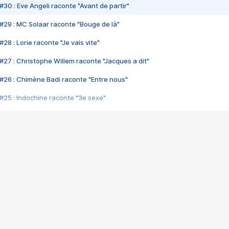
#30 : Eve Angeli raconte "Avant de partir"
#29 : MC Solaar raconte "Bouge de là"
28 : Lorie raconte "Je vais vite"
#27 : Christophe Willem raconte "Jacques a dit"
#26 : Chimène Badi raconte "Entre nous"
#25 : Indochine raconte "3e sexe"
#24 : Zaho raconte "C'est chelou"
#23 : Patrick Bruel raconte "Au café des délices"
#22 : Kyo raconte "Le chemin"
#21 : Nolwenn Leroy raconte "Cassé"
#20 : Patrick Hernandez raconte "Born to be alive"
#19 : Lorie raconte "Près de moi"
#18 : Michael Jones raconte "A nos actes manqués" (avec Jean-Jacque