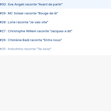
#30 : Eve Angeli raconte "Avant de partir"
#29 : MC Solaar raconte "Bouge de là"
28 : Lorie raconte "Je vais vite"
#27 : Christophe Willem raconte "Jacques a dit"
#26 : Chimène Badi raconte "Entre nous"
#25 : Indochine raconte "3e sexe"
#24 : Zaho raconte "C'est chelou"
#23 : Patrick Bruel raconte "Au café des délices"
#22 : Kyo raconte "Le chemin"
#21 : Nolwenn Leroy raconte "Cassé"
#20 : Patrick Hernandez raconte "Born to be alive"
#19 : Lorie raconte "Près de moi"