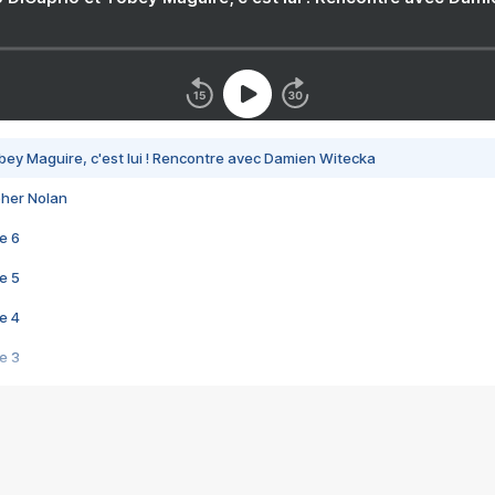
bey Maguire, c'est lui ! Rencontre avec Damien Witecka
pher Nolan
e 6
e 5
e 4
e 3
s créatrices de la VF !
e 2
e 1