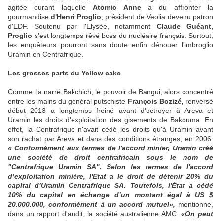
agitée durant laquelle
Atomic Anne
a du affronter la
gourmandise
d'Henri Proglio
, président de Veolia devenu patron
d'EDF. Soutenu par l'Elysée, notamment
Claude Guéant,
Proglio
s'est longtemps rêvé boss du nucléaire français. Surtout,
les enquêteurs pourront sans doute enfin dénouer l'imbroglio
Uramin en Centrafrique.
Les grosses parts du Yellow cake
Comme l'a narré Bakchich, le pouvoir de Bangui, alors concentré
entre les mains du général putschiste
François Bozizé,
renversé
début 2013 a longtemps freiné avant d'octroyer à Areva et
Uramin les droits d'exploitation des gisements de Bakouma. En
effet, la Centrafrique n'avait cédé les droits qu'à Uramin avant
son rachat par Areva et dans des conditions étranges, en 2006.
« Conformément aux termes de l'accord minier, Uramin créé
une société de droit centrafricain sous le nom de
"Centrafrique Uramin SA". Selon les termes de l'accord
d’exploitation minière, l'Etat a le droit de détenir 20% du
capital d’Uramin Centrafrique SA. Toutefois, l'État a cédé
10% du capital en échange d’un montant égal à US $
20.000.000, conformément à un accord mutuel»,
mentionne,
dans un rapport d'audit, la société australienne AMC.
«On peut