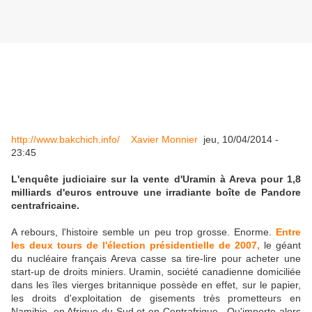
http://www.bakchich.info/
Xavier Monnier
jeu, 10/04/2014 -
23:45
L'enquête judiciaire sur la vente d'Uramin à Areva pour 1,8
milliards d'euros entrouve une irradiante boîte de Pandore
centrafricaine.
A rebours, l'histoire semble un peu trop grosse. Enorme.
Entre
les deux tours de l'élection présidentielle de 2007
,
le géant
du nucléaire français Areva casse sa tire-lire pour acheter une
start-up de droits miniers. Uramin, société canadienne domiciliée
dans les îles vierges britannique possède en effet, sur le papier,
les droits d'exploitation de gisements très prometteurs en
Namibie, en Afrique du Sud et en Centrafrique. Qu'importe alors