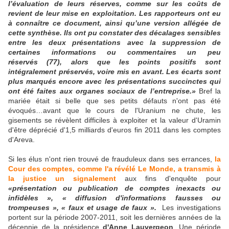
l’évaluation de leurs réserves, comme sur les coûts de
revient de leur mise en exploitation. Les rapporteurs ont eu
à connaître ce document, ainsi qu’une version allégée de
cette synthèse. Ils ont pu constater des décalages sensibles
entre les deux présentations avec la suppression de
certaines informations ou commentaires un peu
réservés (77), alors que les points positifs sont
intégralement préservés, voire mis en avant. Les écarts sont
plus marqués encore avec les présentations succinctes qui
ont été faites aux organes sociaux de l’entreprise.»
Bref la
mariée était si belle que ses petits défauts n'ont pas été
évoqués…avant que le cours de l'Uranium ne chute, les
gisements se révèlent difficiles à exploiter et la valeur d'Uramin
d'être déprécié d'1,5 milliards d'euros fin 2011 dans les comptes
d'Areva.
Si les élus n'ont rien trouvé de frauduleux dans ses errances,
la
Cour des comptes, comme l'a révélé Le Monde, a transmis à
la justice un signalement
aux fins d'enquête pour
«présentation ou publication de comptes inexacts ou
infidèles », « diffusion d'informations fausses ou
trompeuses », « faux et usage de faux ».
Les investigations
portent sur la période 2007-2011, soit les dernières années de la
décennie de la présidence
d'Anne Lauvergeon
. Une période