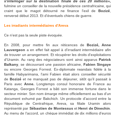
s'interroger sur la destination finale de ces 20 millions»,
fulmine un conseiller de la nouvelle présidence centrafricaine, qui
craint que le magot détourné ne finance l'exil de
Bozizé
,
renversé début 2013. Et d'éventuels chiens de guerre.
Les irradiants intermédiaires d'Areva
Ce n'est pas la seule piste évoquée.
En 2008, pour mettre fin aux réticences de
Bozizé, Anne
Lauvergeon
a en effet fait appel à d'irradiant intermédiaire afin
de trouver un arrangement. Et récupérer les droits d'exploitations
d'Uramin. Au rang des négociateurs sont ainsi apparus
Patrick
Balkany
, se découvrant une passion africaine,
Fabien Singaye
ou encore Georges Forrest. Ex-diplomate rwandais fidèle à la
famille Habyarimana, l'ami Fabien était alors conseiller sécurité
de
Bozizé
et ne manquait pas de déjeuner, sitôt qu'il passait à
Paris avec
Anne.
Longtemps consul honoraire de France au
Katanga, Georges Forrest a bâti son immense fortune dans le
secteur minier. Son nom émarge même officiellement au bas d'un
document exhumé par Bakchich. Un protocole d'accord entre la
République de Centrafrique, Areva, sa filiale Uramin alors
représenté par
Sébastien de Montessus
et
Henri de Dinechin
.
Au menu de l'accord, un chèque immédiat de dix millions d'euros