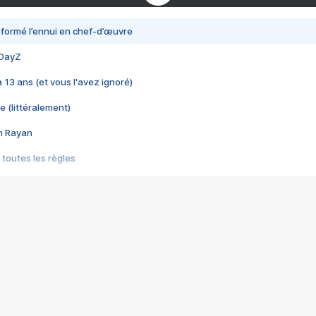
nsformé l’ennui en chef-d’œuvre
 DayZ
 a 13 ans (et vous l'avez ignoré)
e (littéralement)
im Rayan
 toutes les règles
s les jeux vidéo
us choquant de Rockstar ? - Le scandale BULLY
e plus moche de Steam
du RÊVE tourne au CAUCHEMAR
pendant 8 heures
it… à tort