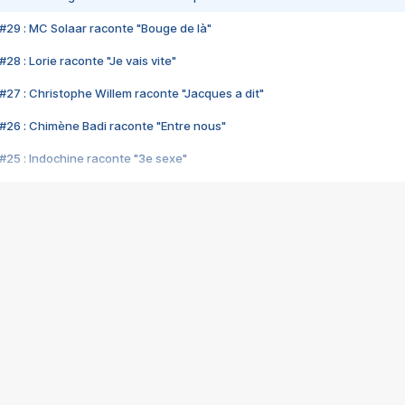
#29 : MC Solaar raconte "Bouge de là"
28 : Lorie raconte "Je vais vite"
#27 : Christophe Willem raconte "Jacques a dit"
#26 : Chimène Badi raconte "Entre nous"
#25 : Indochine raconte "3e sexe"
#24 : Zaho raconte "C'est chelou"
#23 : Patrick Bruel raconte "Au café des délices"
#22 : Kyo raconte "Le chemin"
#21 : Nolwenn Leroy raconte "Cassé"
#20 : Patrick Hernandez raconte "Born to be alive"
#19 : Lorie raconte "Près de moi"
#18 : Michael Jones raconte "A nos actes manqués" (avec Jean-Jacque