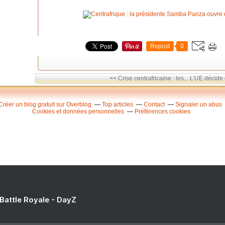
Repost
0
<< Crise centrafricaine : les...
L'UE décide 
Créer un blog gratuit sur Overblog
Top articles
Contact
Signaler un abus
Cookies et données personnelles
Préférences cookies
 Battle Royale - DayZ