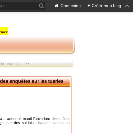
Connexion
+
Créer mon blog
rmer.
de lancer son... >>
des enquêtes sur les tueries
za
a annoncé mardi l'ouverture d'enquêtes
gui par des soldats tchadiens dans des