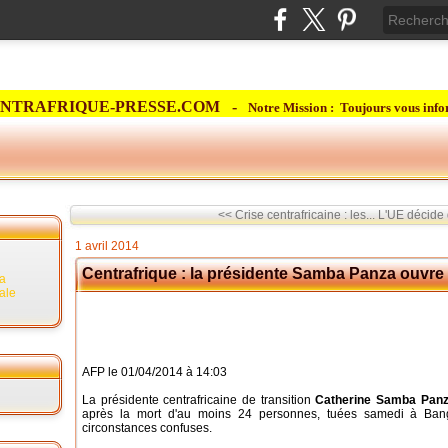
NTRAFRIQUE-PRESSE.COM -
Notre Mission : Toujours vous info
<< Crise centrafricaine : les...
L'UE décide 
1 avril 2014
Centrafrique : la présidente Samba Panza ouvre 
la
rale
AFP le 01/04/2014 à 14:03
La présidente centrafricaine de transition
Catherine Samba Pan
après la mort d'au moins 24 personnes, tuées samedi à Ban
circonstances confuses.