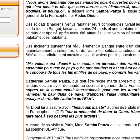
"Nous avons demandé que des enquêtes soient ouvertes pour no
qui s'est passé et dès que nous aurons ces éléments-là, nous
articles
troubles, et pourquoi",
a déclaré Mme
Samba Panza
à l'issue 
général de la Francophonie,
Abdou Diouf.
Des soldats tchadiens, venus rapatrier leurs compatriotes fuyant le
sur la foule à Bangui, faisant au moins 24 morts et une centaine de 
soldats ont riposté après avoir été attaqués. Une version démenti
balaka" et des habitants.
Des incidents surviennent régulièrement à Bangui entre d'un côté
majoritairement chrétiennes, et de l'autre les soldats tchadiens,
Séléka, majoritairement musulmans, qui avaient pris le pouvoir en 
"Ma volonté est d'ouvrir une écoute en direction des +anti-
ensemble pour que ce pays qui a tant souffert et est en état de 
le concours de tous les fils et filles de ce pays, y compris les +a
Catherine Samba Panza,
qui doit être reçue mardi après-midi 
ailleurs déclaré avoir demandé au secrétaire général de la Fran
auprès de la communauté internationale pour que les autorit
ramener la paix dans ce pays, d'apporter l'aide humanitaire
essayer de rétablir l'autorité de l'Etat".
M. Diouf lui a assuré avoir
"beaucoup insisté"
auprès des Etats me
la Francophonie (OIF)
"sur la nécessité de doter la Centrafriqu
faire face à ses besoins les plus urgents".
A l'issue de sa visite à Paris, Mme
Samba Panza
doit se rendre à B
au sommet UE-Afrique.
Copyright © 2013 AFP. Tous droits de reproduction et de représenta