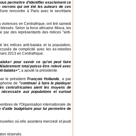
us permettre d'identifier exactement ce
 verrons qui ont été les auteurs de ces
d'une rencontre à Paris avec le secrétaire
s violences en Centrafrique, ont tiré samedi
blessés. Selon la force africaine Misca, les
e par des représentants des milices "anti-
 les milices anti-balaka et la population,
 accusés de complicité avec les ex-rebelles
mars 2013 en Centrafrique.
balaka+ pour savoir ce qu'on peut faire
délabrement total puisse être relevé avec
nti-balaka+",
a ajouté la présidente.
par le président
François Hollande
, a par
cophonie de
"continuer à faire le plaidoyer
és centrafricaines aient les moyens de
 nécessaire aux populations et surtout
mbres de l'Organisation internationale de
e d'aide budgétaire pour lui permettre de
ruxelles où elle assistera mercredi et jeudi
tion réservés.