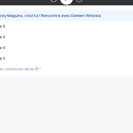
bey Maguire, c'est lui ! Rencontre avec Damien Witecka
e 6
e 5
e 4
e 3
s créatrices de la VF !
e 2
e 1
e Mektoub My Love arrive enfin ! Rencontre avec Shaïn Boumedine et Sal
i : après Toni en famille
elle réalise le bouleversant Dites lui que je l'aime