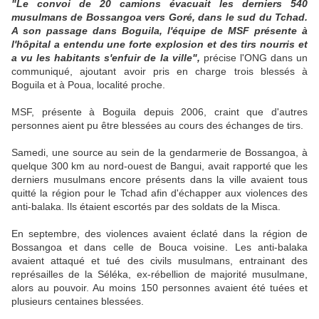
"Le convoi de 20 camions évacuait les derniers 540
musulmans de Bossangoa vers Goré, dans le sud du Tchad.
A son passage dans Boguila, l'équipe de MSF présente à
l'hôpital a entendu une forte explosion et des tirs nourris et
a vu les habitants s'enfuir de la ville",
précise l'ONG dans un
communiqué, ajoutant avoir pris en charge trois blessés à
Boguila et à Poua, localité proche.
MSF, présente à Boguila depuis 2006, craint que d'autres
personnes aient pu être blessées au cours des échanges de tirs.
Samedi, une source au sein de la gendarmerie de Bossangoa, à
quelque 300 km au nord-ouest de Bangui, avait rapporté que les
derniers musulmans encore présents dans la ville avaient tous
quitté la région pour le Tchad afin d'échapper aux violences des
anti-balaka. Ils étaient escortés par des soldats de la Misca.
En septembre, des violences avaient éclaté dans la région de
Bossangoa et dans celle de Bouca voisine. Les anti-balaka
avaient attaqué et tué des civils musulmans, entrainant des
représailles de la Séléka, ex-rébellion de majorité musulmane,
alors au pouvoir. Au moins 150 personnes avaient été tuées et
plusieurs centaines blessées.