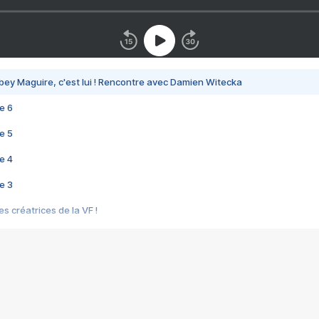
bey Maguire, c'est lui ! Rencontre avec Damien Witecka
e 6
e 5
e 4
e 3
s créatrices de la VF !
e 2
e 1
e Mektoub My Love arrive enfin ! Rencontre avec Shaïn Boumedine et Sal
i : après Toni en famille