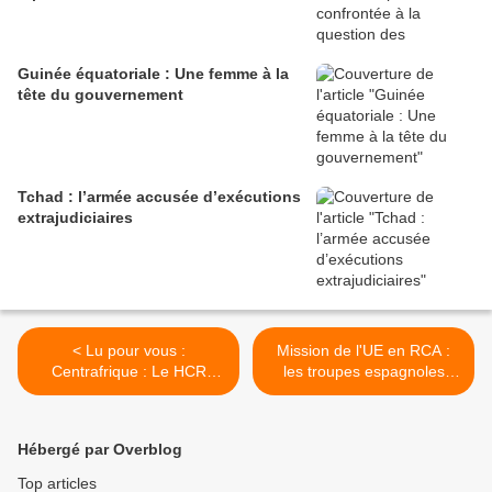
Guinée équatoriale : Une femme à la
tête du gouvernement
Tchad : l’armée accusée d’exécutions
extrajudiciaires
< Lu pour vous :
Mission de l'UE en RCA :
Centrafrique : Le HCR
les troupes espagnoles
dénonce les attaques des
seront déployées en mai >
anti-Balaka contre les civils
fuyant vers le Cameroun
Hébergé par Overblog
Top articles