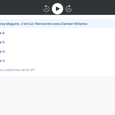
bey Maguire, c'est lui ! Rencontre avec Damien Witecka
e 6
e 5
e 4
e 3
s créatrices de la VF !
e 2
e 1
e Mektoub My Love arrive enfin ! Rencontre avec Shaïn Boumedine et Sal
i : après Toni en famille