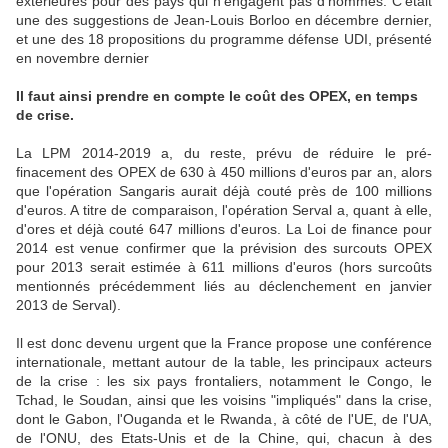
extérieures pour des pays qui n'engagent pas d'hommes. C'était
une des suggestions de Jean-Louis Borloo en décembre dernier,
et une des 18 propositions du programme défense UDI, présenté
en novembre dernier
Il faut ainsi prendre en compte le coût des OPEX, en temps
de crise.
La LPM 2014-2019 a, du reste, prévu de réduire le pré-
finacement des OPEX de 630 à 450 millions d'euros par an, alors
que l'opération Sangaris aurait déjà couté près de 100 millions
d'euros. A titre de comparaison, l'opération Serval a, quant à elle,
d'ores et déjà couté 647 millions d'euros. La Loi de finance pour
2014 est venue confirmer que la prévision des surcouts OPEX
pour 2013 serait estimée à 611 millions d'euros (hors surcoûts
mentionnés précédemment liés au déclenchement en janvier
2013 de Serval).
Il est donc devenu urgent que la France propose une conférence
internationale, mettant autour de la table, les principaux acteurs
de la crise : les six pays frontaliers, notamment le Congo, le
Tchad, le Soudan, ainsi que les voisins "impliqués" dans la crise,
dont le Gabon, l'Ouganda et le Rwanda, à côté de l'UE, de l'UA,
de l'ONU, des Etats-Unis et de la Chine, qui, chacun à des