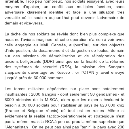
intenable.
Trop peu nombreux, nos soldats essayent, avec leurs
moyens d'apaiser, un conflit aux multiples facettes, sans
adversaire clairement identifié et face à une situation très
versatile où le soutien aujourd'hui peut devenir l'adversaire de
demain et vice-versa.
La tâche de nos soldats se révèle donc bien plus complexe que
nous ne l'avions imaginée, et cette opération n'a rien à voir avec
celle engagée au Mali. Centrée, aujourd'hui, sur des objectifs
d'interposition, de désarmement et de gestion de foules, demain
sur des missions de démobilisation et de réintégration des
anciens belligérants (DDR) ainsi que sur la finalité de la réforme
des systèmes de sécurité (RSS), la mission des Sangaris
s'apparente davantage au Kosovo ; or l'OTAN y avait envoyé
jusqu'à près de 60 000 hommes.
Les forces militaires dépêchées sur place sont notoirement
insuffisantes : 2000 français - dont seulement 50 gendarmes - et
6000 africains de la MISCA, alors que les experts évaluent le
besoin à 30 000 soldats pour stabiliser un pays de 623 000 km2
(France et Belgique réunis) où tout est en ruines. Même si
évidemment la réalité tactico-opérationnelle et stratégique n'est
pas la même, mais la RCA à peu ou prou la même superficie que
l'Afghanistan : On ne peut pas ainsi pas "tenir" le pays avec 200