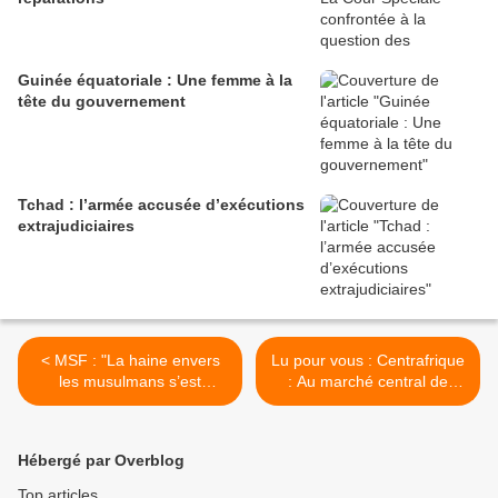
Guinée équatoriale : Une femme à la
tête du gouvernement
Tchad : l’armée accusée d’exécutions
extrajudiciaires
< MSF : "La haine envers
Lu pour vous : Centrafrique
les musulmans s’est
: Au marché central de
généralisée en
Bangui, musulmans et anti-
Centrafrique"
balaka trouvent des terrains
d'entente >
Hébergé par Overblog
Top articles