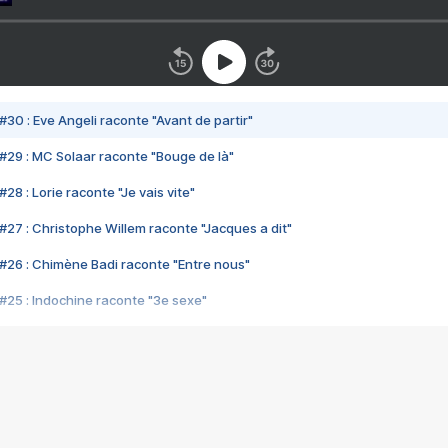
#30 : Eve Angeli raconte "Avant de partir"
#29 : MC Solaar raconte "Bouge de là"
28 : Lorie raconte "Je vais vite"
#27 : Christophe Willem raconte "Jacques a dit"
#26 : Chimène Badi raconte "Entre nous"
#25 : Indochine raconte "3e sexe"
#24 : Zaho raconte "C'est chelou"
#23 : Patrick Bruel raconte "Au café des délices"
#22 : Kyo raconte "Le chemin"
#21 : Nolwenn Leroy raconte "Cassé"