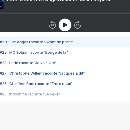
#30 : Eve Angeli raconte "Avant de partir"
#29 : MC Solaar raconte "Bouge de là"
28 : Lorie raconte "Je vais vite"
#27 : Christophe Willem raconte "Jacques a dit"
#26 : Chimène Badi raconte "Entre nous"
#25 : Indochine raconte "3e sexe"
#24 : Zaho raconte "C'est chelou"
#23 : Patrick Bruel raconte "Au café des délices"
#22 : Kyo raconte "Le chemin"