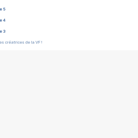
e 5
e 4
e 3
s créatrices de la VF !
e 2
e 1
e Mektoub My Love arrive enfin ! Rencontre avec Shaïn Boumedine et Sal
i : après Toni en famille
elle réalise le bouleversant Dites lui que je l'aime
ais ! Rencontre autour de Vie privée de Rebecca Zlotowski
 de Marguerite, Grave... Rencontre avec Ella Rumpf
 Les Rêveurs, un film intime sur la santé mentale