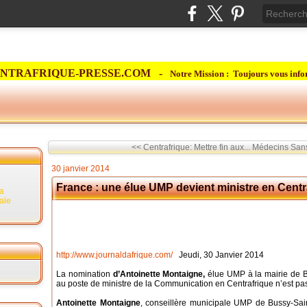
NTRAFRIQUE-PRESSE.COM -
Notre Mission : Toujours vous info
<< Centrafrique: Mettre fin aux...
Médecins Sans 
30 janvier 2014
France : une élue UMP devient ministre en Centr
la
rale
http://www.journaldafrique.com/
Jeudi, 30 Janvier 2014
La nomination
d’Antoinette Montaigne,
élue UMP à la mairie de B
au poste de ministre de la Communication en Centrafrique n’est 
Antoinette Montaigne
, conseillère municipale UMP de Bussy-Sai