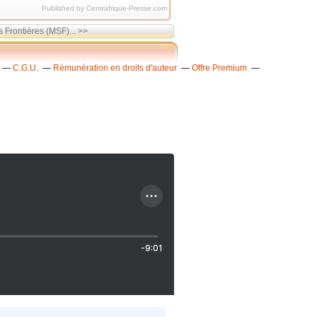
Published by Centrafrique-Presse.com
Frontières (MSF)... >>
C.G.U.
Rémunération en droits d'auteur
Offre Premium
-9:01