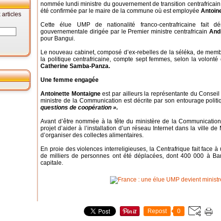
nommée lundi ministre du gouvernement de transition centrafricain.
été confirmée par le maire de la commune où est employée
Antoin
articles
Cette élue UMP de nationalité franco-centrafricaine fait 
gouvernementale dirigée par le Premier ministre centrafricain
And
pour Bangui.
Le nouveau cabinet, composé d’ex-rebelles de la séléka, de membr
la politique centrafricaine, compte sept femmes, selon la volonté 
Catherine Samba-Panza.
Une femme engagée
Antoinette Montaigne
est par ailleurs la représentante du Conseil 
ministre de la Communication est décrite par son entourage po
questions de coopération ».
Avant d’être nommée à la tête du ministère de la Communicatio
projet d’aider à l’installation d’un réseau Internet dans la ville d
d’organiser des collectes alimentaires.
En proie des violences interreligieuses, la Centrafrique fait face 
de milliers de personnes ont été déplacées, dont 400 000 à Bang
capitale.
Repost
0