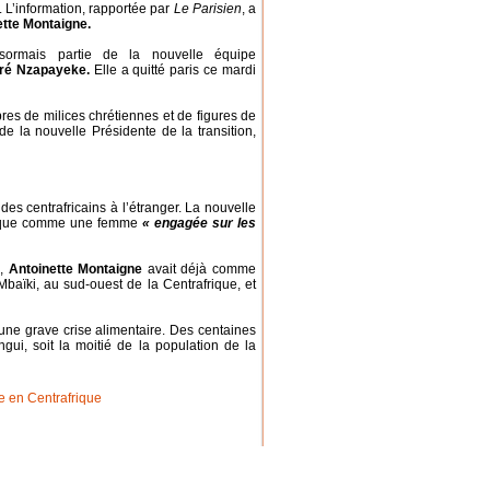
 L’information, rapportée par
Le Parisien
, a
ette Montaigne.
désormais partie de la nouvelle équipe
ré Nzapayeke.
Elle a quitté paris ce mardi
es de milices chrétiennes et de figures de
de la nouvelle Présidente de la transition,
des centrafricains à l’étranger. La nouvelle
litique comme une femme
« engagée sur les
n,
Antoinette Montaigne
avait déjà comme
e Mbaïki, au sud-ouest de la Centrafrique, et
à une grave crise alimentaire. Des centaines
ui, soit la moitié de la population de la