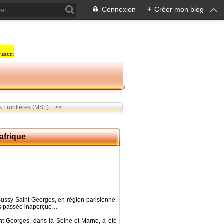
Connexion
+
Créer mon blog
rmer.
Frontières (MSF)... >>
afrique
ussy-Saint-Georges, en région parisienne,
pas passée inaperçue…
nt-Georges, dans la Seine-et-Marne, a été