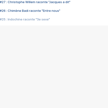
#27 : Christophe Willem raconte "Jacques a dit"
#26 : Chimène Badi raconte "Entre nous"
#25 : Indochine raconte "3e sexe"
#24 : Zaho raconte "C'est chelou"
#23 : Patrick Bruel raconte "Au café des délices"
#22 : Kyo raconte "Le chemin"
#21 : Nolwenn Leroy raconte "Cassé"
#20 : Patrick Hernandez raconte "Born to be alive"
#19 : Lorie raconte "Près de moi"
#18 : Michael Jones raconte "A nos actes manqués" (avec Jean-Jacque
#17 : Khaled raconte "Aïcha"
#16 : Corneille raconte "Parce qu'on vient de loin"
#15 : Indochine raconte "L'aventurier"