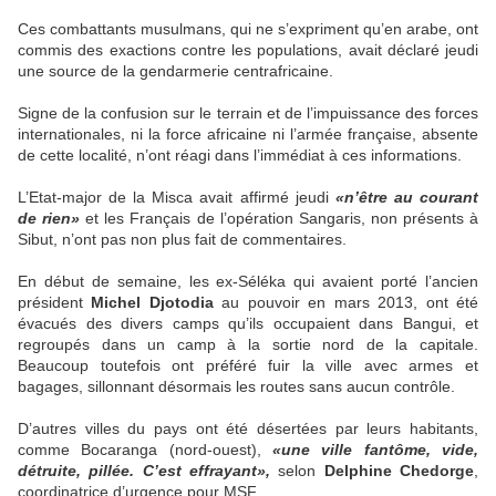
Ces combattants musulmans, qui ne s’expriment qu’en arabe, ont
commis des exactions contre les populations, avait déclaré jeudi
une source de la gendarmerie centrafricaine.
Signe de la confusion sur le terrain et de l’impuissance des forces
internationales, ni la force africaine ni l’armée française, absente
de cette localité, n’ont réagi dans l’immédiat à ces informations.
L’Etat-major de la Misca avait affirmé jeudi
«n’être au courant
de rien»
et les Français de l’opération Sangaris, non présents à
Sibut, n’ont pas non plus fait de commentaires.
En début de semaine, les ex-Séléka qui avaient porté l’ancien
président
Michel Djotodia
au pouvoir en mars 2013, ont été
évacués des divers camps qu’ils occupaient dans Bangui, et
regroupés dans un camp à la sortie nord de la capitale.
Beaucoup toutefois ont préféré fuir la ville avec armes et
bagages, sillonnant désormais les routes sans aucun contrôle.
D’autres villes du pays ont été désertées par leurs habitants,
comme Bocaranga (nord-ouest),
«une ville fantôme, vide,
détruite, pillée. C’est effrayant»,
selon
Delphine Chedorge
,
coordinatrice d’urgence pour MSF.