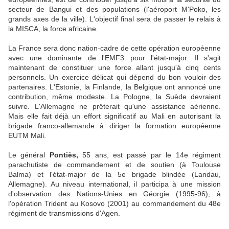
secteur de Bangui et des populations (l'aéroport M'Poko, les
grands axes de la ville). L'objectif final sera de passer le relais à
la MISCA, la force africaine.
La France sera donc nation-cadre de cette opération européenne
avec une dominante de l'EMF3 pour l'état-major. Il s'agit
maintenant de constituer une force allant jusqu'à cinq cents
personnels. Un exercice délicat qui dépend du bon vouloir des
partenaires. L'Estonie, la Finlande, la Belgique ont annoncé une
contribution, même modeste. La Pologne, la Suède devraient
suivre. L'Allemagne ne prêterait qu'une assistance aérienne.
Mais elle fait déjà un effort significatif au Mali en autorisant la
brigade franco-allemande à diriger la formation européenne
EUTM Mali.
Le général
Pontiès,
55 ans, est passé par le 14e régiment
parachutiste de commandement et de soutien (à Toulouse
Balma) et l'état-major de la 5e brigade blindée (Landau,
Allemagne). Au niveau international, il participa à une mission
d'observation des Nations-Unies en Géorgie (1995-96), à
l'opération Trident au Kosovo (2001) au commandement du 48e
régiment de transmissions d'Agen.