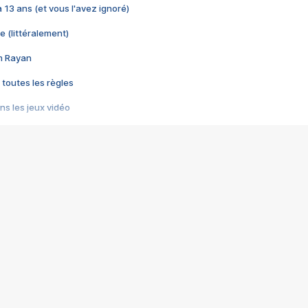
 a 13 ans (et vous l'avez ignoré)
e (littéralement)
im Rayan
 toutes les règles
s les jeux vidéo
us choquant de Rockstar ? - Le scandale BULLY
e plus moche de Steam
du RÊVE tourne au CAUCHEMAR
pendant 8 heures
it… à tort
umiliés par un jeu vidéo
ire - Final Fantasy 8
ti un empire - Age of Empires