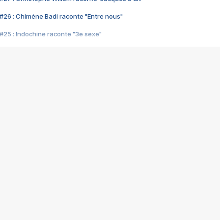
#26 : Chimène Badi raconte "Entre nous"
#25 : Indochine raconte "3e sexe"
#24 : Zaho raconte "C'est chelou"
#23 : Patrick Bruel raconte "Au café des délices"
#22 : Kyo raconte "Le chemin"
#21 : Nolwenn Leroy raconte "Cassé"
#20 : Patrick Hernandez raconte "Born to be alive"
#19 : Lorie raconte "Près de moi"
#18 : Michael Jones raconte "A nos actes manqués" (avec Jean-Jacque
#17 : Khaled raconte "Aïcha"
#16 : Corneille raconte "Parce qu'on vient de loin"
#15 : Indochine raconte "L'aventurier"