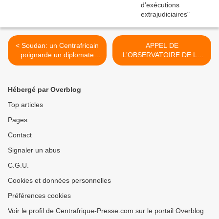
< Soudan: un Centrafricain
APPEL DE
poignarde un diplomate
L’OBSERVATOIRE DE LA
russe et son épouse
DEMOCRATIE ET DU
DEVELOPPEMENT A LA
RECONSTRUCTION D’UNE
Hébergé par Overblog
NOUVELLE
CENTRAFRICAINE >
Top articles
Pages
Contact
Signaler un abus
C.G.U.
Cookies et données personnelles
Préférences cookies
Voir le profil de Centrafrique-Presse.com sur le portail Overblog