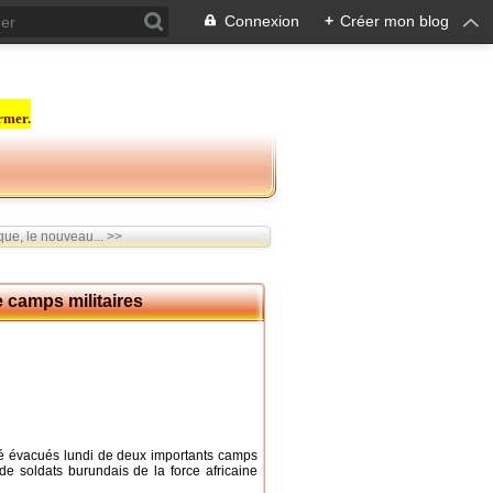
Connexion
+
Créer mon blog
rmer.
que, le nouveau... >>
e camps militaires
été évacués lundi de deux importants camps
de soldats burundais de la force africaine