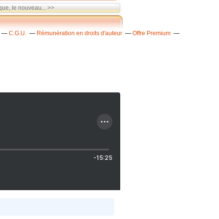
que, le nouveau... >>
C.G.U.
Rémunération en droits d'auteur
Offre Premium
-15:25