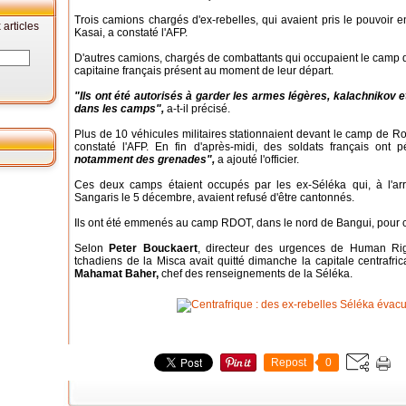
Trois camions chargés d'ex-rebelles, qui avaient pris le pouvoir 
articles
Kasai, a constaté l'AFP.
D'autres camions, chargés de combattants qui occupaient le camp d
capitaine français présent au moment de leur départ.
"Ils ont été autorisés à garder les armes légères, kalachnikov 
dans les camps",
a-t-il précisé.
Plus de 10 véhicules militaires stationnaient devant le camp de R
constaté l'AFP. En fin d'après-midi, des soldats français on
notamment des grenades",
a ajouté l'officier.
Ces deux camps étaient occupés par les ex-Séléka qui, à l'arri
Sangaris le 5 décembre, avaient refusé d'être cantonnés.
Ils ont été emmenés au camp RDOT, dans le nord de Bangui, pour ce
Selon
Peter Bouckaert
, directeur des urgences de Human Ri
tchadiens de la Misca avait quitté dimanche la capitale centrafri
Mahamat Baher,
chef des renseignements de la Séléka.
Repost
0