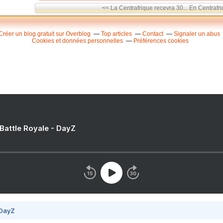
<< La Centrafrique recevra 30...
En Centrafri
Créer un blog gratuit sur Overblog
Top articles
Contact
Signaler un abus
Cookies et données personnelles
Préférences cookies
 Battle Royale - DayZ
 DayZ