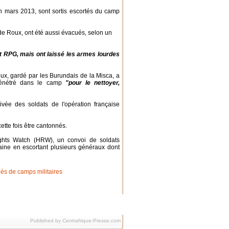
en mars 2013, sont sortis escortés du camp
e Roux, ont été aussi évacués, selon un
et RPG, mais ont laissé les armes lourdes
oux, gardé par les Burundais de la Misca, a
t pénétré dans le camp
"pour le nettoyer,
vée des soldats de l'opération française
tte fois être cantonnés.
ghts Watch (HRW), un convoi de soldats
caine en escortant plusieurs généraux dont
Published by Centrafrique-Presse.com