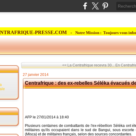
NTRAFRIQUE-PRESSE.COM -
Notre Mission : Toujours vous info
<< La Centrafrique recevra 30...
En Centrafri
27 janvier 2014
Centrafrique : des ex-rebelles Séléka évacués d
la
rale
AFP le 27/01/2014 à 18:40
Plusieurs centaines de combattants de l'ex-rébellion Séléka ont 
militaires qu'ils occupaient dans le sud de Bangui, sous escorte 
(Misca) et de militaires français, selon des sources concordantes.