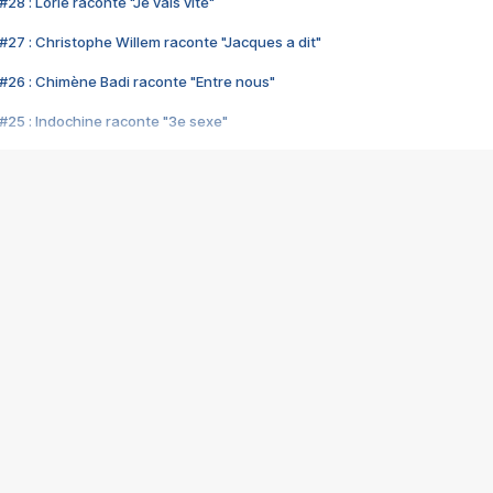
28 : Lorie raconte "Je vais vite"
#27 : Christophe Willem raconte "Jacques a dit"
#26 : Chimène Badi raconte "Entre nous"
#25 : Indochine raconte "3e sexe"
#24 : Zaho raconte "C'est chelou"
#23 : Patrick Bruel raconte "Au café des délices"
#22 : Kyo raconte "Le chemin"
#21 : Nolwenn Leroy raconte "Cassé"
#20 : Patrick Hernandez raconte "Born to be alive"
#19 : Lorie raconte "Près de moi"
#18 : Michael Jones raconte "A nos actes manqués" (avec Jean-Jacque
#17 : Khaled raconte "Aïcha"
#16 : Corneille raconte "Parce qu'on vient de loin"