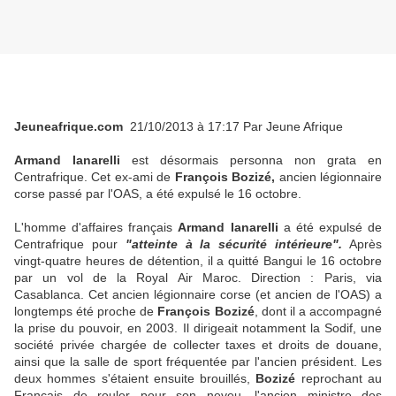
Jeuneafrique.com
21/10/2013 à 17:17 Par Jeune Afrique
Armand Ianarelli
est désormais personna non grata en
Centrafrique. Cet ex-ami de
François Bozizé,
ancien légionnaire
corse passé par l'OAS, a été expulsé le 16 octobre.
L'homme d'affaires français
Armand Ianarelli
a été expulsé de
Centrafrique pour
"atteinte à la sécurité intérieure".
Après
vingt-quatre heures de détention, il a quitté Bangui le 16 octobre
par un vol de la Royal Air Maroc. Direction : Paris, via
Casablanca. Cet ancien légionnaire corse (et ancien de l'OAS) a
longtemps été proche de
François Bozizé
, dont il a accompagné
la prise du pouvoir, en 2003. Il dirigeait notamment la Sodif, une
société privée chargée de collecter taxes et droits de douane,
ainsi que la salle de sport fréquentée par l'ancien président. Les
deux hommes s'étaient ensuite brouillés,
Bozizé
reprochant au
Français de rouler pour son neveu, l'ancien ministre des